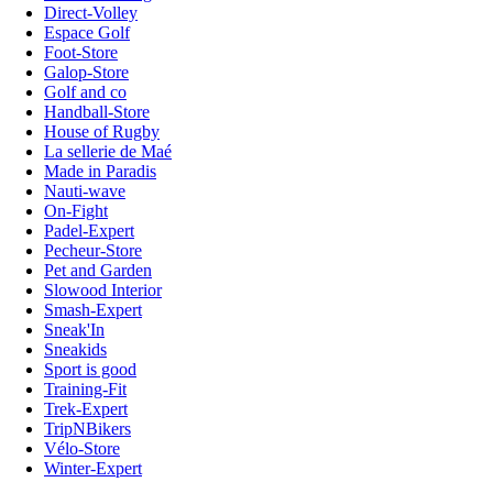
Direct-Volley
Espace Golf
Foot-Store
Galop-Store
Golf and co
Handball-Store
House of Rugby
La sellerie de Maé
Made in Paradis
Nauti-wave
On-Fight
Padel-Expert
Pecheur-Store
Pet and Garden
Slowood Interior
Smash-Expert
Sneak'In
Sneakids
Sport is good
Training-Fit
Trek-Expert
TripNBikers
Vélo-Store
Winter-Expert