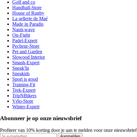
Golf and co
Handball-Store
House of Rugby
La sellerie de Maé
Made in Paradis
Nauti-wave
On-Fight
Padel-Expert
Pecheur-Store
Pet and Garden
Slowood Interior
Smash-Expert
Sneak'In
Sneakids
Sport is good
Training-Fit
Trek-Expert
TripNBikers
Vélo-Store
Winter-Expert
Abonneer je op onze nieuwsbrief
Profiteer van 10% korting door je aan te melden voor onze nieuwsbrief
Aanmelden