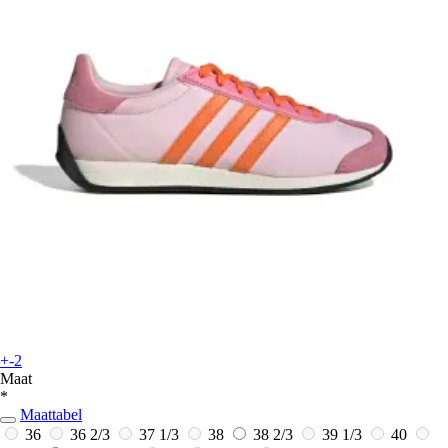
+-2
Maat
*
Maattabel
36
36 2/3
37 1/3
38
38 2/3
39 1/3
40