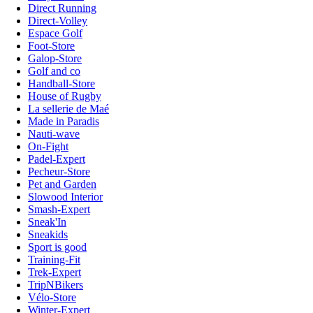
Direct Running
Direct-Volley
Espace Golf
Foot-Store
Galop-Store
Golf and co
Handball-Store
House of Rugby
La sellerie de Maé
Made in Paradis
Nauti-wave
On-Fight
Padel-Expert
Pecheur-Store
Pet and Garden
Slowood Interior
Smash-Expert
Sneak'In
Sneakids
Sport is good
Training-Fit
Trek-Expert
TripNBikers
Vélo-Store
Winter-Expert