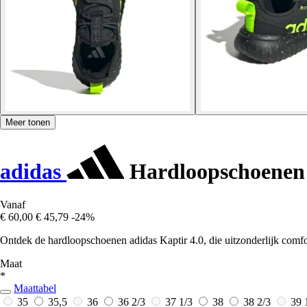
Meer tonen
adidas
Hardloopschoenen 
Vanaf
€ 60,00
€ 45,79
-24%
Ontdek de hardloopschoenen adidas Kaptir 4.0, die uitzonderlijk comfo
Maat
*
Maattabel
35
35,5
36
36 2/3
37 1/3
38
38 2/3
39 