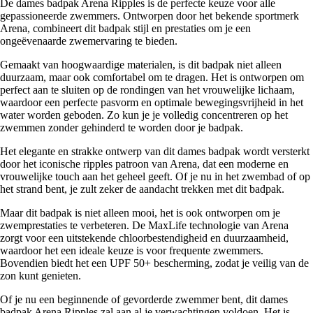
De dames badpak Arena Ripples is de perfecte keuze voor alle
gepassioneerde zwemmers. Ontworpen door het bekende sportmerk
Arena, combineert dit badpak stijl en prestaties om je een
ongeëvenaarde zwemervaring te bieden.
Gemaakt van hoogwaardige materialen, is dit badpak niet alleen
duurzaam, maar ook comfortabel om te dragen. Het is ontworpen om
perfect aan te sluiten op de rondingen van het vrouwelijke lichaam,
waardoor een perfecte pasvorm en optimale bewegingsvrijheid in het
water worden geboden. Zo kun je je volledig concentreren op het
zwemmen zonder gehinderd te worden door je badpak.
Het elegante en strakke ontwerp van dit dames badpak wordt versterkt
door het iconische ripples patroon van Arena, dat een moderne en
vrouwelijke touch aan het geheel geeft. Of je nu in het zwembad of op
het strand bent, je zult zeker de aandacht trekken met dit badpak.
Maar dit badpak is niet alleen mooi, het is ook ontworpen om je
zwemprestaties te verbeteren. De MaxLife technologie van Arena
zorgt voor een uitstekende chloorbestendigheid en duurzaamheid,
waardoor het een ideale keuze is voor frequente zwemmers.
Bovendien biedt het een UPF 50+ bescherming, zodat je veilig van de
zon kunt genieten.
Of je nu een beginnende of gevorderde zwemmer bent, dit dames
badpak Arena Ripples zal aan al je verwachtingen voldoen. Het is