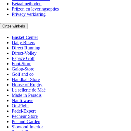
Betaalmethoden
Prijzen en leveringsopties
Privacy verklaring
Onze winkels
Basket-Center
Daily Bikers
Direct Running
Direct-Volley
Espace Golf
Foot-Store
Galop-Store
Golf and co
Handball-Store
House of Rugby
La sellerie de Maé
Made in Paradis
Nauti-wave
On-Fight
Padel-Expert
Pecheur-Store
Pet and Garden
Slowood Interior