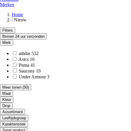
Merken
Home
/
Nieuw
Filters
Binnen 24 uur verzonden
Merk
adidas
532
Asics
10
Puma
41
Saucony
19
Under Armour
3
Meer tonen
(50)
Maat
Kleur
Drop
Assortiment
Leeftijdsgroep
Karakteristiek
Soort product