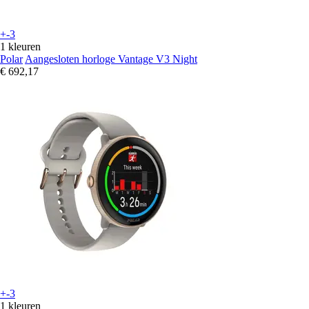
+-3
1 kleuren
Polar
Aangesloten horloge Vantage V3 Night
€ 692,17
+-3
1 kleuren