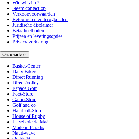
Wie wij zijn ?
Neem contact op
Verkoopvoorwaarden
Retourneren en terugbetalen
Juridische disclaimer
Betaalmethoden
Prijzen en leveringsopties
Privacy verklaring
Onze winkels
Basket-Center
Daily Bikers
Direct Running
Direct-Volley
Espace Golf
Foot-Store
Galop-Store
Golf and co
Handball-Store
House of Rugby
La sellerie de Maé
Made in Paradis
Nauti-wave
On-Fight