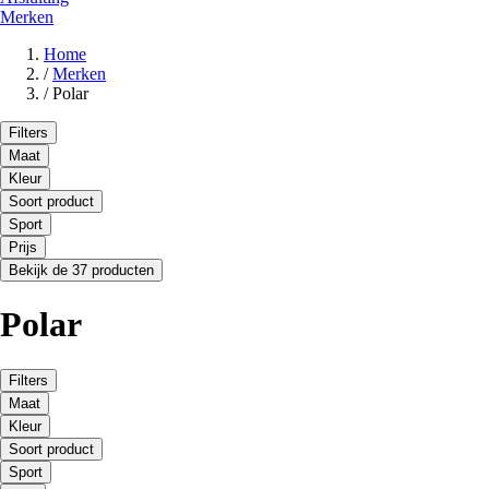
Merken
Home
/
Merken
/
Polar
Filters
Maat
Kleur
Soort product
Sport
Prijs
Bekijk de 37 producten
Polar
Filters
Maat
Kleur
Soort product
Sport