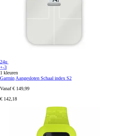
24u
+-3
1 kleuren
Garmin
Aangesloten Schaal index S2
Vanaf
€ 149,99
€ 142,18