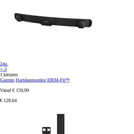
24u
+-3
1 kleuren
Garmin
Hartslagmonitor HRM-Fit™
Vanaf
€ 159,99
€ 128,64