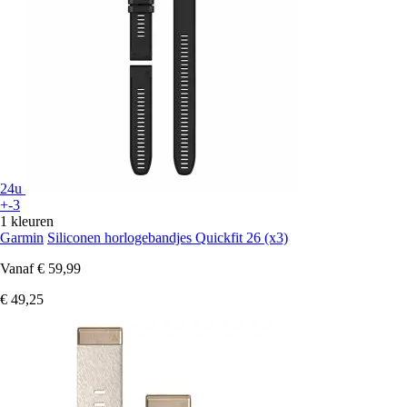
24u
+-3
1 kleuren
Garmin
Siliconen horlogebandjes Quickfit 26 (x3)
Vanaf
€ 59,99
€ 49,25