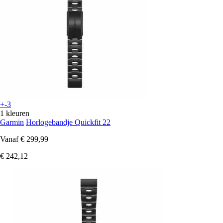
+-3
1 kleuren
Garmin
Horlogebandje Quickfit 22
Vanaf
€ 299,99
€ 242,12