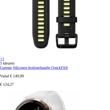
+1
5 kleuren
Garmin
Siliconen horlogebandje QuickFit®
Vanaf
€ 149,99
€ 124,27