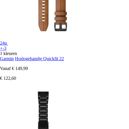
24u
+-3
1 kleuren
Garmin
Horlogebandje Quickfit 22
Vanaf
€ 149,99
€ 122,60