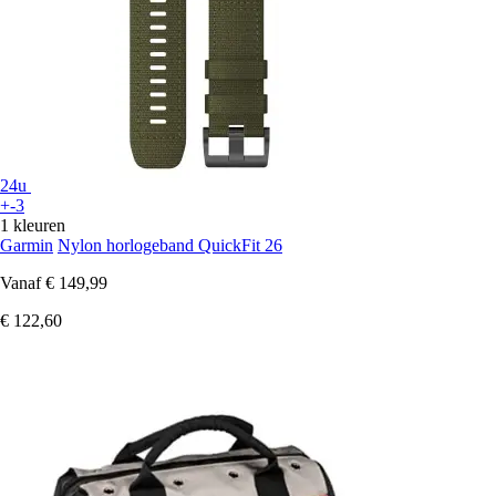
24u
+-3
1 kleuren
Garmin
Nylon horlogeband QuickFit 26
Vanaf
€ 149,99
€ 122,60