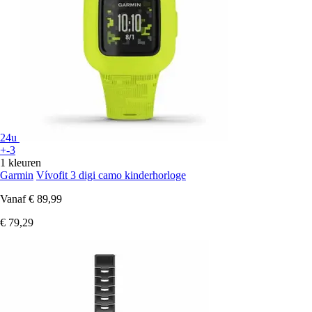
24u
+-3
1 kleuren
Garmin
Vívofit 3 digi camo kinderhorloge
Vanaf
€ 89,99
€ 79,29