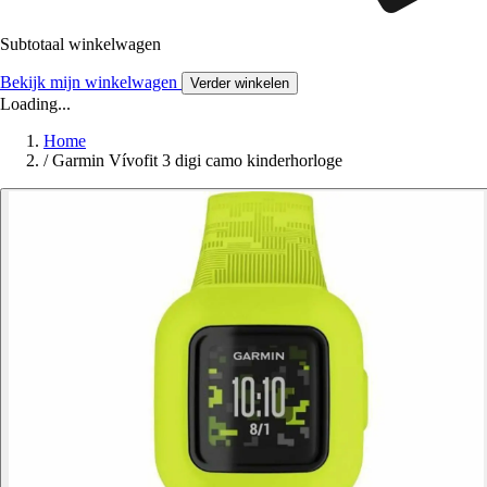
Subtotaal winkelwagen
Bekijk mijn winkelwagen
Verder winkelen
Loading...
Home
/
Garmin Vívofit 3 digi camo kinderhorloge