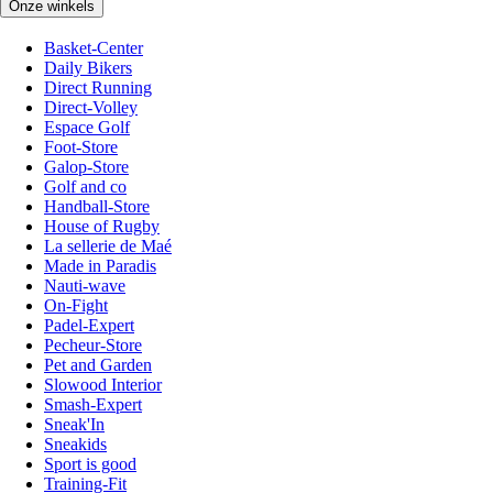
Onze winkels
Basket-Center
Daily Bikers
Direct Running
Direct-Volley
Espace Golf
Foot-Store
Galop-Store
Golf and co
Handball-Store
House of Rugby
La sellerie de Maé
Made in Paradis
Nauti-wave
On-Fight
Padel-Expert
Pecheur-Store
Pet and Garden
Slowood Interior
Smash-Expert
Sneak'In
Sneakids
Sport is good
Training-Fit