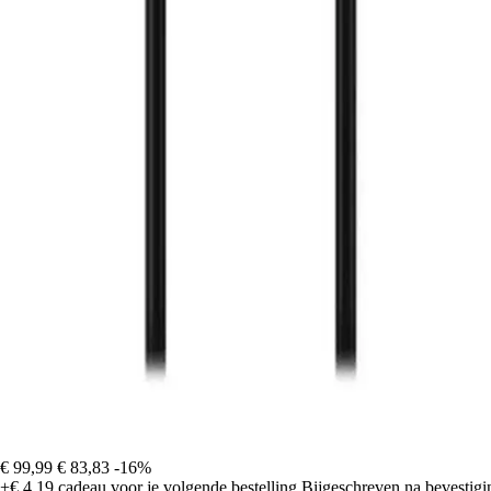
€ 99,99
€ 83,83
-16%
+€ 4,19
cadeau voor je volgende bestelling
Bijgeschreven na bevestigin