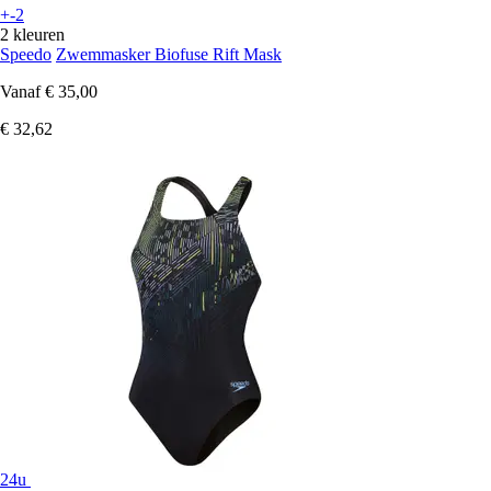
+-2
2 kleuren
Speedo
Zwemmasker Biofuse Rift Mask
Vanaf
€ 35,00
€ 32,62
24u