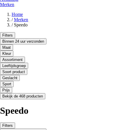
Merken
Home
/
Merken
/
Speedo
Filters
Binnen 24 uur verzonden
Maat
Kleur
Assortiment
Leeftijdsgroep
Soort product
Geslacht
Sport
Prijs
Bekijk de 468 producten
Speedo
Filters