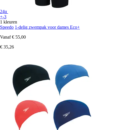
24u
+-3
1 kleuren
Speedo
1-delig zwempak voor dames Eco+
Vanaf
€ 55,00
€ 35,26