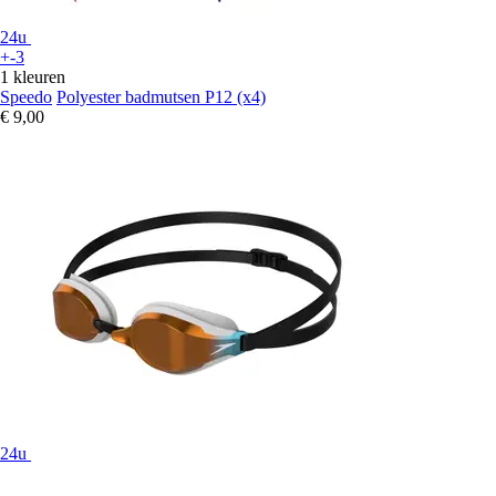
24u
+-3
1 kleuren
Speedo
Polyester badmutsen P12 (x4)
€ 9,00
24u