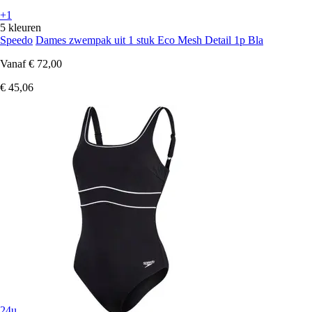
+1
5 kleuren
Speedo
Dames zwempak uit 1 stuk Eco Mesh Detail 1p Bla
Vanaf
€ 72,00
€ 45,06
24u