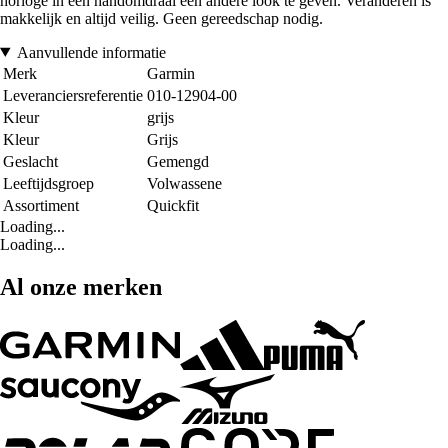
horloge in een handomdraai een andere look te geven. Veranderen is
makkelijk en altijd veilig. Geen gereedschap nodig.
Aanvullende informatie
Merk
Garmin
Leveranciersreferentie
010-12904-00
Kleur
grijs
Kleur
Grijs
Geslacht
Gemengd
Leeftijdsgroep
Volwassene
Assortiment
Quickfit
Loading...
Loading...
Al onze merken