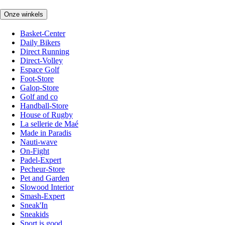
Onze winkels
Basket-Center
Daily Bikers
Direct Running
Direct-Volley
Espace Golf
Foot-Store
Galop-Store
Golf and co
Handball-Store
House of Rugby
La sellerie de Maé
Made in Paradis
Nauti-wave
On-Fight
Padel-Expert
Pecheur-Store
Pet and Garden
Slowood Interior
Smash-Expert
Sneak'In
Sneakids
Sport is good