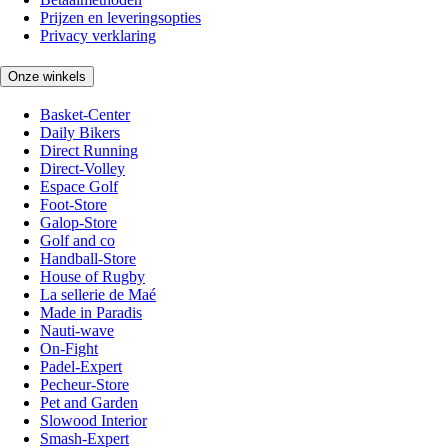
Prijzen en leveringsopties
Privacy verklaring
Onze winkels
Basket-Center
Daily Bikers
Direct Running
Direct-Volley
Espace Golf
Foot-Store
Galop-Store
Golf and co
Handball-Store
House of Rugby
La sellerie de Maé
Made in Paradis
Nauti-wave
On-Fight
Padel-Expert
Pecheur-Store
Pet and Garden
Slowood Interior
Smash-Expert