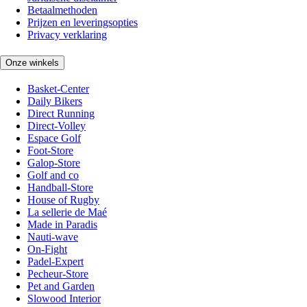
Betaalmethoden
Prijzen en leveringsopties
Privacy verklaring
Onze winkels
Basket-Center
Daily Bikers
Direct Running
Direct-Volley
Espace Golf
Foot-Store
Galop-Store
Golf and co
Handball-Store
House of Rugby
La sellerie de Maé
Made in Paradis
Nauti-wave
On-Fight
Padel-Expert
Pecheur-Store
Pet and Garden
Slowood Interior