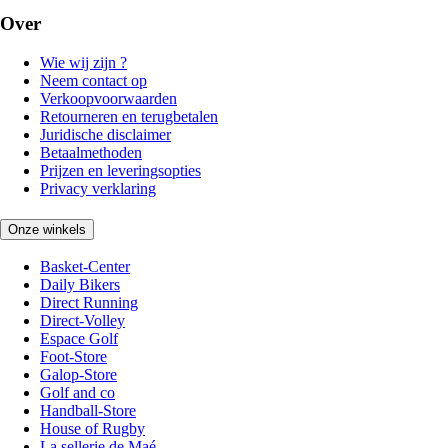
Over
Wie wij zijn ?
Neem contact op
Verkoopvoorwaarden
Retourneren en terugbetalen
Juridische disclaimer
Betaalmethoden
Prijzen en leveringsopties
Privacy verklaring
Onze winkels
Basket-Center
Daily Bikers
Direct Running
Direct-Volley
Espace Golf
Foot-Store
Galop-Store
Golf and co
Handball-Store
House of Rugby
La sellerie de Maé