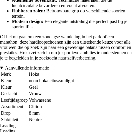
Ademende bovenkant:
Technische materialen die de
luchtcirculatie bevorderen en vocht afvoeren.
Rubberen zolen:
Betrouwbare grip op verschillende soorten
terrein.
Modern design:
Een elegante uitstraling die perfect past bij je
sportoutfits.
Of het nu gaat om een zondagse wandeling in het park of een
marathon, deze hardloopschoenen zijn een uitstekende keuze voor alle
vrouwen die op zoek zijn naar een geweldige balans tussen comfort en
prestaties. Hoka zet zich in om je sportieve ambities te ondersteunen en
je te begeleiden in je zoektocht naar zelfverbetering.
Aanvullende informatie
Merk
Hoka
Kleur
neon hoka citus/sunlight
Kleur
Geel
Geslacht
Vrouw
Leeftijdsgroep
Volwassene
Assortiment
Clifton
Drop
8 mm
Stabiliteit
Neutre
Loading...
Loading...