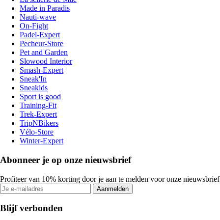
Made in Paradis
Nauti-wave
On-Fight
Padel-Expert
Pecheur-Store
Pet and Garden
Slowood Interior
Smash-Expert
Sneak'In
Sneakids
Sport is good
Training-Fit
Trek-Expert
TripNBikers
Vélo-Store
Winter-Expert
Abonneer je op onze nieuwsbrief
Profiteer van 10% korting door je aan te melden voor onze nieuwsbrief
Aanmelden
Blijf verbonden