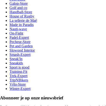
Galop-Store
Golf and co
Handball-Store
House of Rugby
La sellerie de Maé
Made in Paradis
Nauti-wave
On-Fight
Padel-Expert
Pecheur-Store
Pet and Garden
Slowood Interior
Smash-Expert
Sneak'In
Sneakids
Sport is good
Training-Fit
Trek-Expert
TripNBikers
Vélo-Store
Winter-Expert
Abonneer je op onze nieuwsbrief