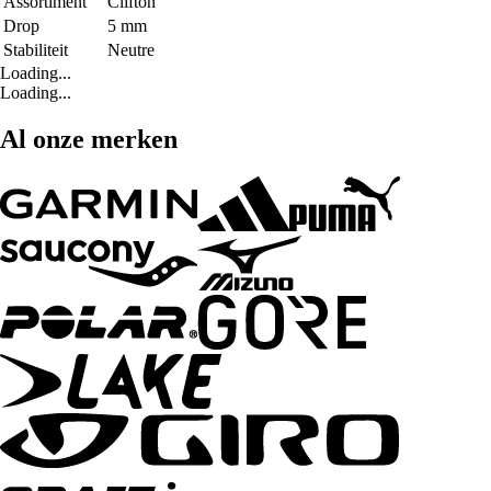
Assortiment
Clifton
Drop
5 mm
Stabiliteit
Neutre
Loading...
Loading...
Al onze merken