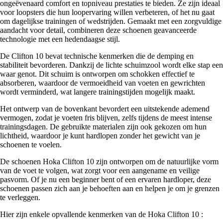
ongeëvenaard comfort en topniveau prestaties te bieden. Ze zijn ideaal
voor loopsters die hun loopervaring willen verbeteren, of het nu gaat
om dagelijkse trainingen of wedstrijden. Gemaakt met een zorgvuldige
aandacht voor detail, combineren deze schoenen geavanceerde
technologie met een hedendaagse stijl.
De Clifton 10 bevat technische kenmerken die de demping en
stabiliteit bevorderen. Dankzij de lichte schuimzool wordt elke stap een
waar genot. Dit schuim is ontworpen om schokken effectief te
absorberen, waardoor de vermoeidheid van voeten en gewrichten
wordt verminderd, wat langere trainingstijden mogelijk maakt.
Het ontwerp van de bovenkant bevordert een uitstekende ademend
vermogen, zodat je voeten fris blijven, zelfs tijdens de meest intense
trainingsdagen. De gebruikte materialen zijn ook gekozen om hun
lichtheid, waardoor je kunt hardlopen zonder het gewicht van je
schoenen te voelen.
De schoenen Hoka Clifton 10 zijn ontworpen om de natuurlijke vorm
van de voet te volgen, wat zorgt voor een aangename en veilige
pasvorm. Of je nu een beginner bent of een ervaren hardloper, deze
schoenen passen zich aan je behoeften aan en helpen je om je grenzen
te verleggen.
Hier zijn enkele opvallende kenmerken van de Hoka Clifton 10 :