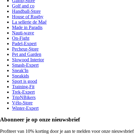
Galop-Store
Golf and co
Handball-Store
House of Rugby
La sellerie de Maé
Made in Paradis
Nauti-wave
On-Fight
Padel-Expert
Pecheur-Store
Pet and Garden
Slowood Interior
Smash-Expert
Sneak'In
Sneakids
Sport is good
Training-Fit
Trek-Expert
TripNBikers
Vélo-Store
Winter-Expert
Abonneer je op onze nieuwsbrief
Profiteer van 10% korting door je aan te melden voor onze nieuwsbrief