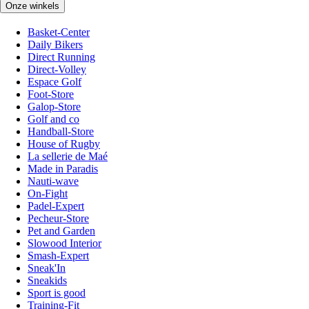
Onze winkels
Basket-Center
Daily Bikers
Direct Running
Direct-Volley
Espace Golf
Foot-Store
Galop-Store
Golf and co
Handball-Store
House of Rugby
La sellerie de Maé
Made in Paradis
Nauti-wave
On-Fight
Padel-Expert
Pecheur-Store
Pet and Garden
Slowood Interior
Smash-Expert
Sneak'In
Sneakids
Sport is good
Training-Fit