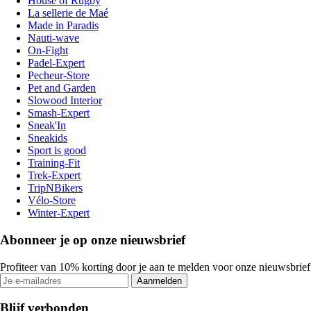
House of Rugby
La sellerie de Maé
Made in Paradis
Nauti-wave
On-Fight
Padel-Expert
Pecheur-Store
Pet and Garden
Slowood Interior
Smash-Expert
Sneak'In
Sneakids
Sport is good
Training-Fit
Trek-Expert
TripNBikers
Vélo-Store
Winter-Expert
Abonneer je op onze nieuwsbrief
Profiteer van 10% korting door je aan te melden voor onze nieuwsbrief
Aanmelden
Blijf verbonden