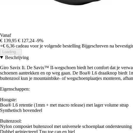
Vanaf
€ 139,95
€ 127,24
-9%
+€ 6,36
cadeau voor je volgende bestelling
Bijgeschreven na bevestigin
Loading...
Beschrijving
Giro Savix Ii. De Savix™ II-wegschoen biedt het comfort dat je verwac
schoenen aantrekken en op weg gaan. De Boa® L6 draaiknop biedt 1mm 
buitenzool kun je mountainbike- of wegschoenplaatjes monteren, afhank
Eigenschappen:
Hoogste:
Boa® L6 retentie (1mm + met macro release) met lager volume strap
Synthetisch bovendeel
Buitenzool:
Nylon composiet buitenzool met universele schoenplaat ondersteuning 
Dubbel geïnjecteerd Tpu toe cap en hiel