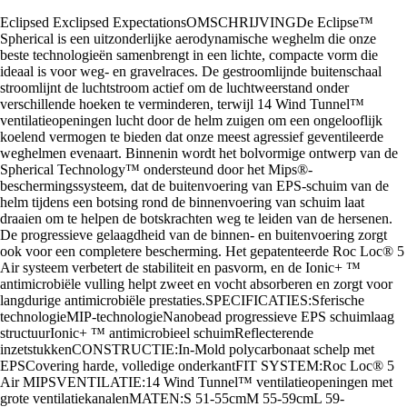
Eclipsed Exclipsed ExpectationsOMSCHRIJVINGDe Eclipse™
Spherical is een uitzonderlijke aerodynamische weghelm die onze
beste technologieën samenbrengt in een lichte, compacte vorm die
ideaal is voor weg- en gravelraces. De gestroomlijnde buitenschaal
stroomlijnt de luchtstroom actief om de luchtweerstand onder
verschillende hoeken te verminderen, terwijl 14 Wind Tunnel™
ventilatieopeningen lucht door de helm zuigen om een ongelooflijk
koelend vermogen te bieden dat onze meest agressief geventileerde
weghelmen evenaart. Binnenin wordt het bolvormige ontwerp van de
Spherical Technology™ ondersteund door het Mips®-
beschermingssysteem, dat de buitenvoering van EPS-schuim van de
helm tijdens een botsing rond de binnenvoering van schuim laat
draaien om te helpen de botskrachten weg te leiden van de hersenen.
De progressieve gelaagdheid van de binnen- en buitenvoering zorgt
ook voor een completere bescherming. Het gepatenteerde Roc Loc® 5
Air systeem verbetert de stabiliteit en pasvorm, en de Ionic+ ™
antimicrobiële vulling helpt zweet en vocht absorberen en zorgt voor
langdurige antimicrobiële prestaties.SPECIFICATIES:Sferische
technologieMIP-technologieNanobead progressieve EPS schuimlaag
structuurIonic+ ™ antimicrobieel schuimReflecterende
inzetstukkenCONSTRUCTIE:In-Mold polycarbonaat schelp met
EPSCovering harde, volledige onderkantFIT SYSTEM:Roc Loc® 5
Air MIPSVENTILATIE:14 Wind Tunnel™ ventilatieopeningen met
grote ventilatiekanalenMATEN:S 51-55cmM 55-59cmL 59-