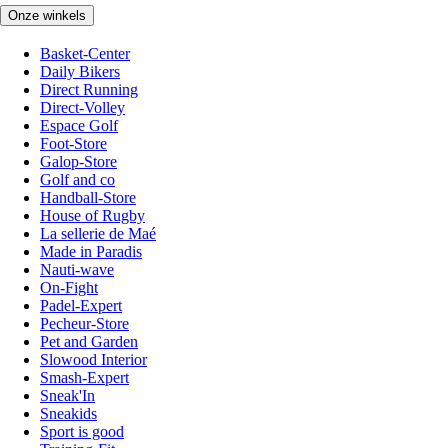
Onze winkels
Basket-Center
Daily Bikers
Direct Running
Direct-Volley
Espace Golf
Foot-Store
Galop-Store
Golf and co
Handball-Store
House of Rugby
La sellerie de Maé
Made in Paradis
Nauti-wave
On-Fight
Padel-Expert
Pecheur-Store
Pet and Garden
Slowood Interior
Smash-Expert
Sneak'In
Sneakids
Sport is good