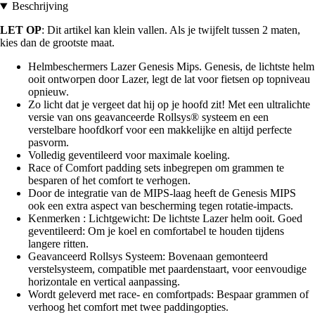
Beschrijving
LET OP
: Dit artikel kan klein vallen. Als je twijfelt tussen 2 maten,
kies dan de grootste maat.
Helmbeschermers Lazer Genesis Mips. Genesis, de lichtste helm
ooit ontworpen door Lazer, legt de lat voor fietsen op topniveau
opnieuw.
Zo licht dat je vergeet dat hij op je hoofd zit! Met een ultralichte
versie van ons geavanceerde Rollsys® systeem en een
verstelbare hoofdkorf voor een makkelijke en altijd perfecte
pasvorm.
Volledig geventileerd voor maximale koeling.
Race of Comfort padding sets inbegrepen om grammen te
besparen of het comfort te verhogen.
Door de integratie van de MIPS-laag heeft de Genesis MIPS
ook een extra aspect van bescherming tegen rotatie-impacts.
Kenmerken : Lichtgewicht: De lichtste Lazer helm ooit. Goed
geventileerd: Om je koel en comfortabel te houden tijdens
langere ritten.
Geavanceerd Rollsys Systeem: Bovenaan gemonteerd
verstelsysteem, compatible met paardenstaart, voor eenvoudige
horizontale en vertical aanpassing.
Wordt geleverd met race- en comfortpads: Bespaar grammen of
verhoog het comfort met twee paddingopties.