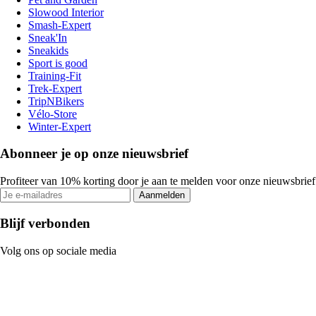
Slowood Interior
Smash-Expert
Sneak'In
Sneakids
Sport is good
Training-Fit
Trek-Expert
TripNBikers
Vélo-Store
Winter-Expert
Abonneer je op onze nieuwsbrief
Profiteer van 10% korting door je aan te melden voor onze nieuwsbrief
Aanmelden
Blijf verbonden
Volg ons op sociale media