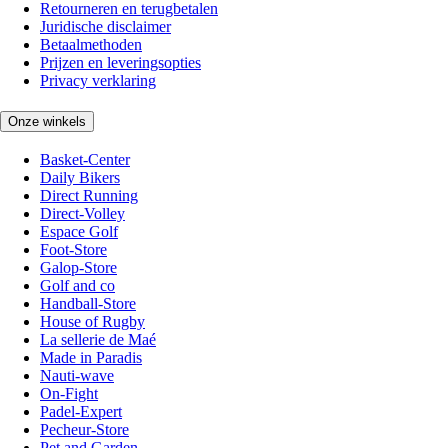
Retourneren en terugbetalen
Juridische disclaimer
Betaalmethoden
Prijzen en leveringsopties
Privacy verklaring
Onze winkels
Basket-Center
Daily Bikers
Direct Running
Direct-Volley
Espace Golf
Foot-Store
Galop-Store
Golf and co
Handball-Store
House of Rugby
La sellerie de Maé
Made in Paradis
Nauti-wave
On-Fight
Padel-Expert
Pecheur-Store
Pet and Garden