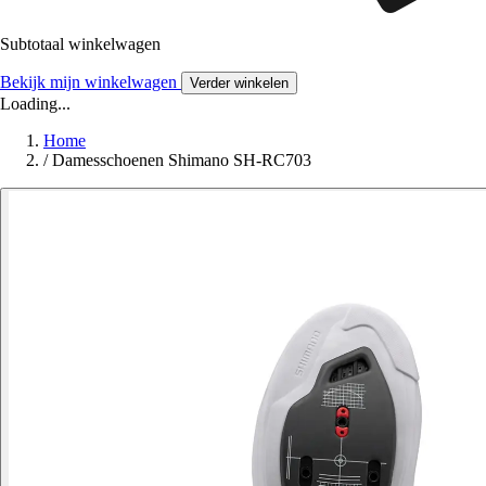
Subtotaal winkelwagen
Bekijk mijn winkelwagen
Verder winkelen
Loading...
Home
/
Damesschoenen Shimano SH-RC703