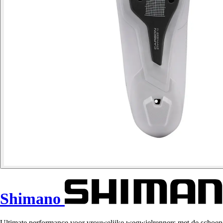
Shimano
Ultimate performance voor vrouwelijke wegwielrenners met de schoe