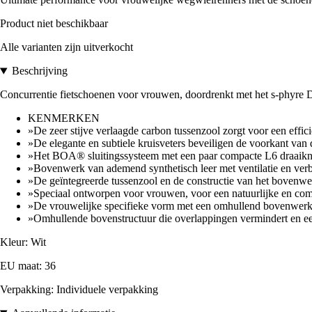
Product niet beschikbaar
Alle varianten zijn uitverkocht
Beschrijving
Concurrentie fietschoenen voor vrouwen, doordrenkt met het s-phyre
KENMERKEN
»De zeer stijve verlaagde carbon tussenzool zorgt voor een efficië
»De elegante en subtiele kruisveters beveiligen de voorkant van 
»Het BOA® sluitingssysteem met een paar compacte L6 draaikno
»Bovenwerk van ademend synthetisch leer met ventilatie en ver
»De geïntegreerde tussenzool en de constructie van het bovenwerk
»Speciaal ontworpen voor vrouwen, voor een natuurlijke en com
»De vrouwelijke specifieke vorm met een omhullend bovenwerk c
»Omhullende bovenstructuur die overlappingen vermindert en ee
Kleur: Wit
EU maat: 36
Verpakking: Individuele verpakking