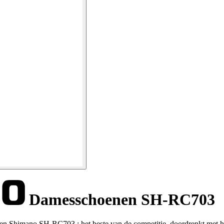
Damesschoenen SH-RC703
nen Shimano SH-RC703 : het beste van de competitie, doordrenkt met