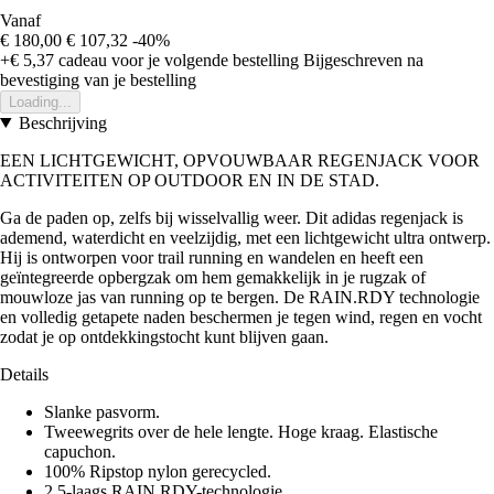
Vanaf
€ 180,00
€ 107,32
-40%
+€ 5,37
cadeau voor je volgende bestelling
Bijgeschreven na
bevestiging van je bestelling
Loading...
Beschrijving
EEN LICHTGEWICHT, OPVOUWBAAR REGENJACK VOOR
ACTIVITEITEN OP OUTDOOR EN IN DE STAD.
Ga de paden op, zelfs bij wisselvallig weer. Dit adidas regenjack is
ademend, waterdicht en veelzijdig, met een lichtgewicht ultra ontwerp.
Hij is ontworpen voor trail running en wandelen en heeft een
geïntegreerde opbergzak om hem gemakkelijk in je rugzak of
mouwloze jas van running op te bergen. De RAIN.RDY technologie
en volledig getapete naden beschermen je tegen wind, regen en vocht
zodat je op ontdekkingstocht kunt blijven gaan.
Details
Slanke pasvorm.
Tweewegrits over de hele lengte. Hoge kraag. Elastische
capuchon.
100% Ripstop nylon gerecycled.
2,5-laags RAIN.RDY-technologie.