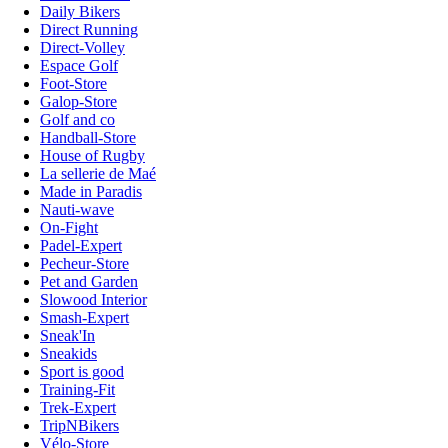
Daily Bikers
Direct Running
Direct-Volley
Espace Golf
Foot-Store
Galop-Store
Golf and co
Handball-Store
House of Rugby
La sellerie de Maé
Made in Paradis
Nauti-wave
On-Fight
Padel-Expert
Pecheur-Store
Pet and Garden
Slowood Interior
Smash-Expert
Sneak'In
Sneakids
Sport is good
Training-Fit
Trek-Expert
TripNBikers
Vélo-Store