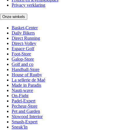
Privacy verklaring
Onze winkels
Basket-Center
Daily Bikers
Direct Running
Direct-Volley
Espace Golf
Foot-Store
Galop-Store
Golf and co
Handball-Store
House of Rugby
La sellerie de Maé
Made in Paradis
Nauti-wave
On-Fight
Padel-Expert
Pecheur-Store
Pet and Garden
Slowood Interior
Smash-Expert
Sneak'In