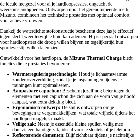
de ideale metgezel voor al je hardloopsessies, ongeacht de
weersomstandigheden. Ontworpen door het gerenommeerde merk
Mizuno, combineert het technische prestaties met optimaal comfort
voor actieve vrouwen.
Dankzij de waterdichte stofconstructie beschermt deze jas je effectief
tegen slecht weer terwijl je huid kan ademen. Hij is speciaal ontworpen
voor hardloopsters die droog willen blijven en tegelijkertijd hun
sportieve stijl willen laten zien.
Ontwikkeld voor het hardlopen, de
Mizuno Thermal Charge
biedt
functies die je prestaties bevorderen:
Warmtereguleringstechnologie:
Houd je lichaamswarmte
zonder oververhitting, zodat je je inspanningen tijdens je
trainingen kunt optimaliseren.
Aanpasbare capuchon:
Bescherm jezelf nog beter tegen de
elementen met een capuchon die zich aan de vorm van je hoofd
aanpast, wat extra dekking biedt.
Ergonomisch ontwerp:
De snit is ontworpen om je
bewegingen te vergemakkelijken, wat totale vrijheid tijdens het
hardlopen mogelijk maakt.
Veilige zak:
Neem je essentiële kleine spullen veilig mee
dankzij een handige zak, ideaal voor je sleutels of je telefoon.
Reflecterende elementen:
Blijf zichtbaar tijdens je nachtelijke