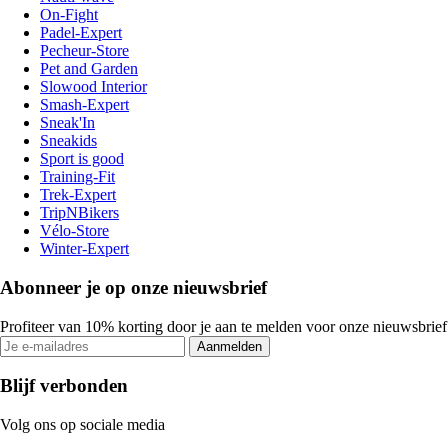
On-Fight
Padel-Expert
Pecheur-Store
Pet and Garden
Slowood Interior
Smash-Expert
Sneak'In
Sneakids
Sport is good
Training-Fit
Trek-Expert
TripNBikers
Vélo-Store
Winter-Expert
Abonneer je op onze nieuwsbrief
Profiteer van 10% korting door je aan te melden voor onze nieuwsbrief
Aanmelden
Blijf verbonden
Volg ons op sociale media