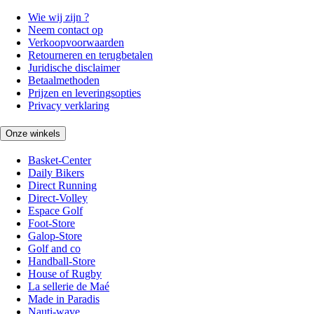
Wie wij zijn ?
Neem contact op
Verkoopvoorwaarden
Retourneren en terugbetalen
Juridische disclaimer
Betaalmethoden
Prijzen en leveringsopties
Privacy verklaring
Onze winkels
Basket-Center
Daily Bikers
Direct Running
Direct-Volley
Espace Golf
Foot-Store
Galop-Store
Golf and co
Handball-Store
House of Rugby
La sellerie de Maé
Made in Paradis
Nauti-wave