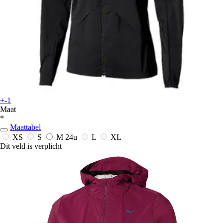
+-1
Maat
*
Maattabel
XS
S
M
24u
L
XL
Dit veld is verplicht