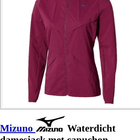
Mizuno
Waterdicht
damesjack met capuchon