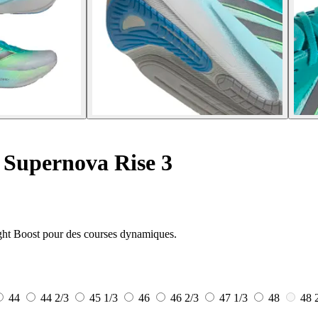
Supernova Rise 3
ight Boost pour des courses dynamiques.
44
44 2/3
45 1/3
46
46 2/3
47 1/3
48
48 