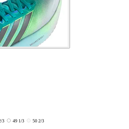
2/3
49 1/3
50 2/3