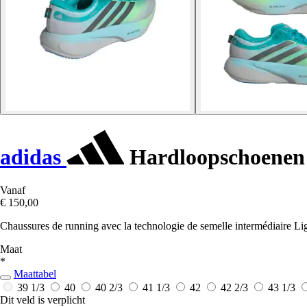
adidas
Hardloopschoenen 
Vanaf
€ 150,00
Chaussures de running avec la technologie de semelle intermédiaire L
Maat
*
Maattabel
39 1/3
40
40 2/3
41 1/3
42
42 2/3
43 1/3
Dit veld is verplicht