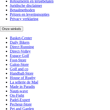
Retourneren en terugbetalen
Juridische disclaimer
Betaalmethoden
Prijzen en leveringsopties
Privacy verklaring
Onze winkels
Basket-Center
Daily Bikers
Direct Running
Direct-Volley
Espace Golf
Foot-Store
Galop-Store
Golf and co
Handball-Store
House of Rugby
La sellerie de Maé
Made in Paradis
Nauti-wave
On-Fight
Padel-Expert
Pecheur-Store
Pet and Garden