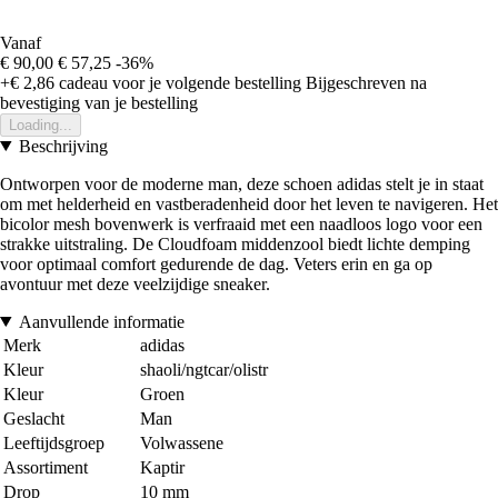
Vanaf
€ 90,00
€ 57,25
-36%
+€ 2,86
cadeau voor je volgende bestelling
Bijgeschreven na
bevestiging van je bestelling
Loading...
Beschrijving
Ontworpen voor de moderne man, deze schoen adidas stelt je in staat
om met helderheid en vastberadenheid door het leven te navigeren. Het
bicolor mesh bovenwerk is verfraaid met een naadloos logo voor een
strakke uitstraling. De Cloudfoam middenzool biedt lichte demping
voor optimaal comfort gedurende de dag. Veters erin en ga op
avontuur met deze veelzijdige sneaker.
Aanvullende informatie
Merk
adidas
Kleur
shaoli/ngtcar/olistr
Kleur
Groen
Geslacht
Man
Leeftijdsgroep
Volwassene
Assortiment
Kaptir
Drop
10 mm