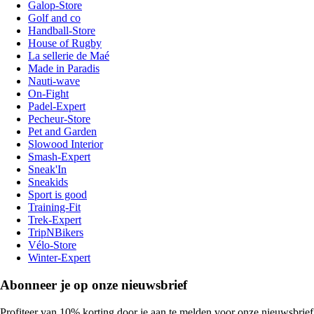
Galop-Store
Golf and co
Handball-Store
House of Rugby
La sellerie de Maé
Made in Paradis
Nauti-wave
On-Fight
Padel-Expert
Pecheur-Store
Pet and Garden
Slowood Interior
Smash-Expert
Sneak'In
Sneakids
Sport is good
Training-Fit
Trek-Expert
TripNBikers
Vélo-Store
Winter-Expert
Abonneer je op onze nieuwsbrief
Profiteer van 10% korting door je aan te melden voor onze nieuwsbrief