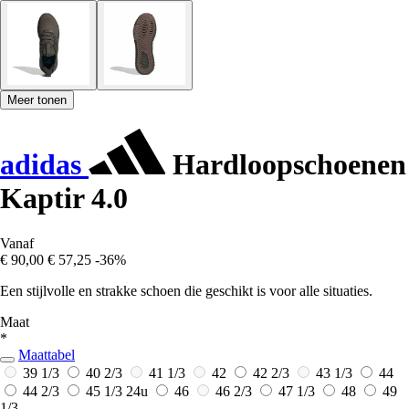
Meer tonen
adidas
Hardloopschoenen
Kaptir 4.0
Vanaf
€ 90,00
€ 57,25
-36%
Een stijlvolle en strakke schoen die geschikt is voor alle situaties.
Maat
*
Maattabel
39 1/3
40 2/3
41 1/3
42
42 2/3
43 1/3
44
44 2/3
45 1/3
24u
46
46 2/3
47 1/3
48
49
1/3