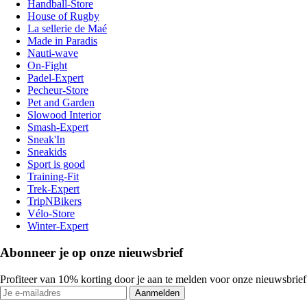
Handball-Store
House of Rugby
La sellerie de Maé
Made in Paradis
Nauti-wave
On-Fight
Padel-Expert
Pecheur-Store
Pet and Garden
Slowood Interior
Smash-Expert
Sneak'In
Sneakids
Sport is good
Training-Fit
Trek-Expert
TripNBikers
Vélo-Store
Winter-Expert
Abonneer je op onze nieuwsbrief
Profiteer van 10% korting door je aan te melden voor onze nieuwsbrief
Aanmelden