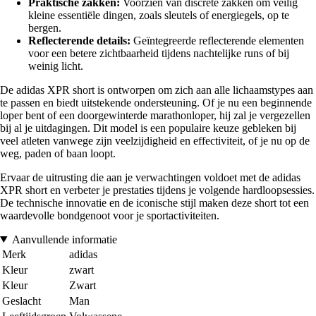
Praktische zakken:
Voorzien van discrete zakken om veilig
kleine essentiële dingen, zoals sleutels of energiegels, op te
bergen.
Reflecterende details:
Geïntegreerde reflecterende elementen
voor een betere zichtbaarheid tijdens nachtelijke runs of bij
weinig licht.
De adidas XPR short is ontworpen om zich aan alle lichaamstypes aan
te passen en biedt uitstekende ondersteuning. Of je nu een beginnende
loper bent of een doorgewinterde marathonloper, hij zal je vergezellen
bij al je uitdagingen. Dit model is een populaire keuze gebleken bij
veel atleten vanwege zijn veelzijdigheid en effectiviteit, of je nu op de
weg, paden of baan loopt.
Ervaar de uitrusting die aan je verwachtingen voldoet met de adidas
XPR short en verbeter je prestaties tijdens je volgende hardloopsessies.
De technische innovatie en de iconische stijl maken deze short tot een
waardevolle bondgenoot voor je sportactiviteiten.
Aanvullende informatie
Merk
adidas
Kleur
zwart
Kleur
Zwart
Geslacht
Man