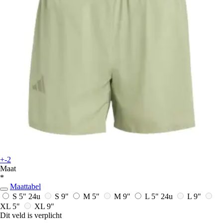
+-2
Maat
*
Maattabel
S 5"
24u
S 9"
M 5"
M 9"
L 5"
24u
L 9"
XL 5"
XL 9"
Dit veld is verplicht