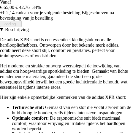
Vanaf
€ 65,00
€ 42,76
-34%
+€ 2,14
cadeau voor je volgende bestelling
Bijgeschreven na
bevestiging van je bestelling
Loading...
Beschrijving
De adidas XPR short is een essentieel kledingstuk voor alle
hardloopliefhebbers. Ontworpen door het bekende merk adidas,
combineert deze short stijl, comfort en prestaties, perfect voor
trainingssessies of wedstrijden.
Het moderne en strakke ontwerp weerspiegelt de toewijding van
adidas om hoogwaardige sportkleding te bieden. Gemaakt van lichte
en ademende materialen, garandeert de short een grote
bewegingsvrijheid terwijl het een goede luchtcirculatie behoudt, wat
essentieel is tijdens intense races.
Hier zijn enkele opmerkelijke kenmerken van de adidas XPR short:
Technische stof:
Gemaakt van een stof die vocht afvoert om de
huid droog te houden, zelfs tijdens intensieve inspanningen.
Optimale comfort:
De ergonomische snit biedt maximaal
comfort, waardoor wrijving en irritaties tijdens het hardlopen
worden beperkt.