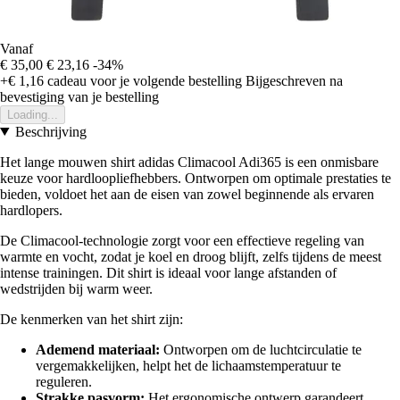
Vanaf
€ 35,00
€ 23,16
-34%
+€ 1,16
cadeau voor je volgende bestelling
Bijgeschreven na
bevestiging van je bestelling
Loading...
Beschrijving
Het lange mouwen shirt adidas Climacool Adi365 is een onmisbare
keuze voor hardloopliefhebbers. Ontworpen om optimale prestaties te
bieden, voldoet het aan de eisen van zowel beginnende als ervaren
hardlopers.
De Climacool-technologie zorgt voor een effectieve regeling van
warmte en vocht, zodat je koel en droog blijft, zelfs tijdens de meest
intense trainingen. Dit shirt is ideaal voor lange afstanden of
wedstrijden bij warm weer.
De kenmerken van het shirt zijn:
Ademend materiaal:
Ontworpen om de luchtcirculatie te
vergemakkelijken, helpt het de lichaamstemperatuur te
reguleren.
Strakke pasvorm:
Het ergonomische ontwerp garandeert