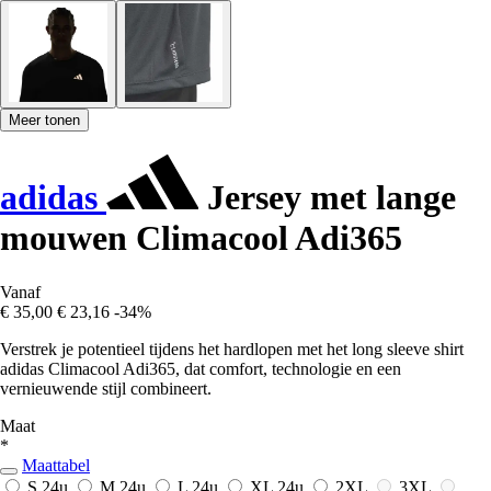
Meer tonen
adidas
Jersey met lange
mouwen Climacool Adi365
Vanaf
€ 35,00
€ 23,16
-34%
Verstrek je potentieel tijdens het hardlopen met het long sleeve shirt
adidas Climacool Adi365, dat comfort, technologie en een
vernieuwende stijl combineert.
Maat
*
Maattabel
S
24u
M
24u
L
24u
XL
24u
2XL
3XL