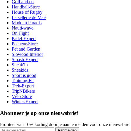
Golf and co
Handball-Store
House of Rugby
La sellerie de Maé
Made in Paradis
Nauti-wave
On-Fight
Padel-Expert
Pecheur-Store
Pet and Garden
Slowood Interior
Smash-Expert
Sneak'In
Sneakids
Sport is good
Training-Fit
Trek-Expert
TripNBikers
Vélo-Store
Winter-Expert
Abonneer je op onze nieuwsbrief
Profiteer van 10% korting door je aan te melden voor onze nieuwsbrief
Aanmelden