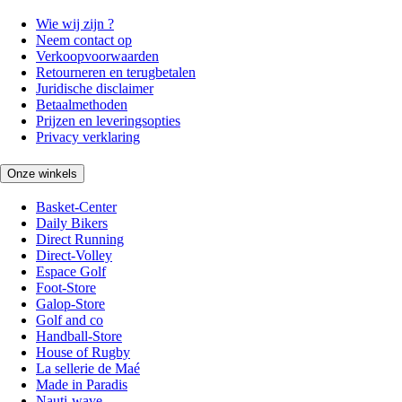
Wie wij zijn ?
Neem contact op
Verkoopvoorwaarden
Retourneren en terugbetalen
Juridische disclaimer
Betaalmethoden
Prijzen en leveringsopties
Privacy verklaring
Onze winkels
Basket-Center
Daily Bikers
Direct Running
Direct-Volley
Espace Golf
Foot-Store
Galop-Store
Golf and co
Handball-Store
House of Rugby
La sellerie de Maé
Made in Paradis
Nauti-wave