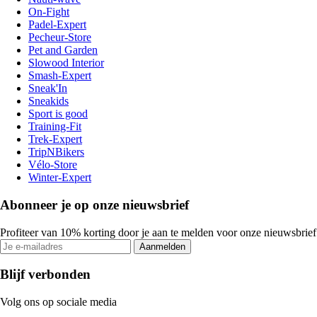
On-Fight
Padel-Expert
Pecheur-Store
Pet and Garden
Slowood Interior
Smash-Expert
Sneak'In
Sneakids
Sport is good
Training-Fit
Trek-Expert
TripNBikers
Vélo-Store
Winter-Expert
Abonneer je op onze nieuwsbrief
Profiteer van 10% korting door je aan te melden voor onze nieuwsbrief
Aanmelden
Blijf verbonden
Volg ons op sociale media