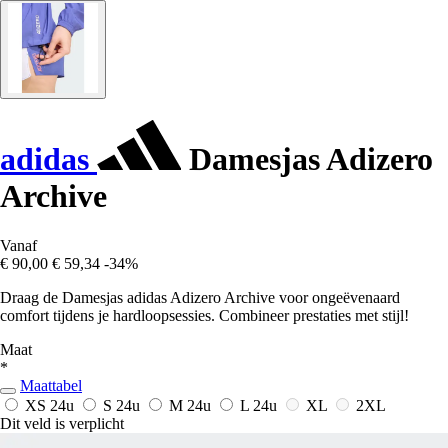
adidas
Damesjas Adizero
Archive
Vanaf
€ 90,00
€ 59,34
-34%
Draag de Damesjas adidas Adizero Archive voor ongeëvenaard
comfort tijdens je hardloopsessies. Combineer prestaties met stijl!
Maat
*
Maattabel
XS
24u
S
24u
M
24u
L
24u
XL
2XL
Dit veld is verplicht