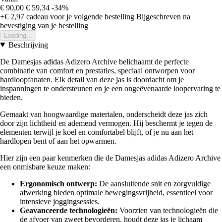
€ 90,00
€ 59,34
-34%
+€ 2,97
cadeau voor je volgende bestelling
Bijgeschreven na
bevestiging van je bestelling
Loading...
Beschrijving
De Damesjas adidas Adizero Archive belichaamt de perfecte
combinatie van comfort en prestaties, speciaal ontworpen voor
hardloopfanaten. Elk detail van deze jas is doordacht om je
inspanningen te ondersteunen en je een ongeëvenaarde loopervaring te
bieden.
Gemaakt van hoogwaardige materialen, onderscheidt deze jas zich
door zijn lichtheid en ademend vermogen. Hij beschermt je tegen de
elementen terwijl je koel en comfortabel blijft, of je nu aan het
hardlopen bent of aan het opwarmen.
Hier zijn een paar kenmerken die de Damesjas adidas Adizero Archive
een onmisbare keuze maken:
Ergonomisch ontwerp:
De aansluitende snit en zorgvuldige
afwerking bieden optimale bewegingsvrijheid, essentieel voor
intensieve joggingsessies.
Geavanceerde technologieën:
Voorzien van technologieën die
de afvoer van zweet bevorderen, houdt deze jas je lichaam