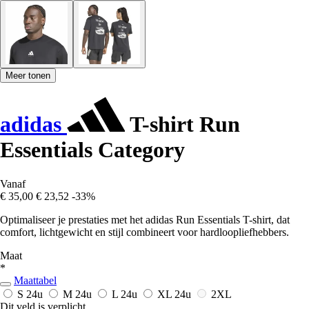
Meer tonen
adidas
T-shirt Run
Essentials Category
Vanaf
€ 35,00
€ 23,52
-33%
Optimaliseer je prestaties met het adidas Run Essentials T-shirt, dat
comfort, lichtgewicht en stijl combineert voor hardloopliefhebbers.
Maat
*
Maattabel
S
24u
M
24u
L
24u
XL
24u
2XL
Dit veld is verplicht