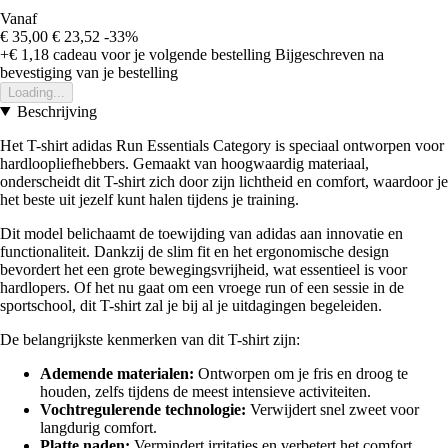
Vanaf
€ 35,00
€ 23,52
-33%
+€ 1,18
cadeau voor je volgende bestelling
Bijgeschreven na
bevestiging van je bestelling
Loading...
Beschrijving
Het T-shirt adidas Run Essentials Category is speciaal ontworpen voor
hardloopliefhebbers. Gemaakt van hoogwaardig materiaal,
onderscheidt dit T-shirt zich door zijn lichtheid en comfort, waardoor je
het beste uit jezelf kunt halen tijdens je training.
Dit model belichaamt de toewijding van adidas aan innovatie en
functionaliteit. Dankzij de slim fit en het ergonomische design
bevordert het een grote bewegingsvrijheid, wat essentieel is voor
hardlopers. Of het nu gaat om een vroege run of een sessie in de
sportschool, dit T-shirt zal je bij al je uitdagingen begeleiden.
De belangrijkste kenmerken van dit T-shirt zijn:
Ademende materialen:
Ontworpen om je fris en droog te
houden, zelfs tijdens de meest intensieve activiteiten.
Vochtregulerende technologie:
Verwijdert snel zweet voor
langdurig comfort.
Platte naden:
Vermindert irritaties en verbetert het comfort