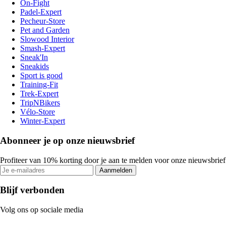
On-Fight
Padel-Expert
Pecheur-Store
Pet and Garden
Slowood Interior
Smash-Expert
Sneak'In
Sneakids
Sport is good
Training-Fit
Trek-Expert
TripNBikers
Vélo-Store
Winter-Expert
Abonneer je op onze nieuwsbrief
Profiteer van 10% korting door je aan te melden voor onze nieuwsbrief
Aanmelden
Blijf verbonden
Volg ons op sociale media