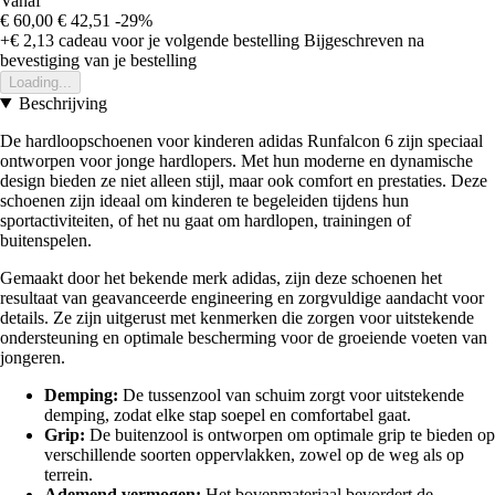
Vanaf
€ 60,00
€ 42,51
-29%
+€ 2,13
cadeau voor je volgende bestelling
Bijgeschreven na
bevestiging van je bestelling
Loading...
Beschrijving
De hardloopschoenen voor kinderen adidas Runfalcon 6 zijn speciaal
ontworpen voor jonge hardlopers. Met hun moderne en dynamische
design bieden ze niet alleen stijl, maar ook comfort en prestaties. Deze
schoenen zijn ideaal om kinderen te begeleiden tijdens hun
sportactiviteiten, of het nu gaat om hardlopen, trainingen of
buitenspelen.
Gemaakt door het bekende merk adidas, zijn deze schoenen het
resultaat van geavanceerde engineering en zorgvuldige aandacht voor
details. Ze zijn uitgerust met kenmerken die zorgen voor uitstekende
ondersteuning en optimale bescherming voor de groeiende voeten van
jongeren.
Demping:
De tussenzool van schuim zorgt voor uitstekende
demping, zodat elke stap soepel en comfortabel gaat.
Grip:
De buitenzool is ontworpen om optimale grip te bieden op
verschillende soorten oppervlakken, zowel op de weg als op
terrein.
Ademend vermogen:
Het bovenmateriaal bevordert de