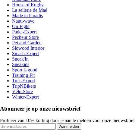
House of Rugby
La sellerie de Maé
Made in Paradis
Nauti-wave
On-Fight
Padel-Expert
Pecheur-Store
Pet and Garden
Slowood Interior
Smash-Expert
Sneak'In
Sneakids
Sport is good
Training-Fit
Trek-Expert
TripNBikers
Vélo-Store
Winter-Expert
Abonneer je op onze nieuwsbrief
Profiteer van 10% korting door je aan te melden voor onze nieuwsbrief
Aanmelden