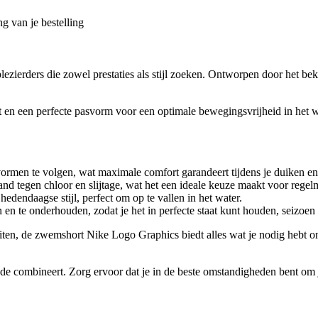
g van je bestelling
zierders die zowel prestaties als stijl zoeken. Ontworpen door het be
t en een perfecte pasvorm voor een optimale bewegingsvrijheid in het wa
ormen te volgen, wat maximale comfort garandeert tijdens je duiken e
tand tegen chloor en slijtage, wat het een ideale keuze maakt voor regel
hedendaagse stijl, perfect om op te vallen in het water.
en te onderhouden, zodat je het in perfecte staat kunt houden, seizoen
ten, de zwemshort Nike Logo Graphics biedt alles wat je nodig hebt om v
combineert. Zorg ervoor dat je in de beste omstandigheden bent om je a