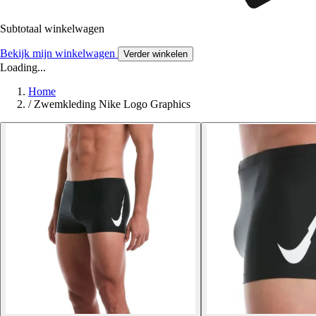
Subtotaal winkelwagen
Bekijk mijn winkelwagen
Verder winkelen
Loading...
Home
/
Zwemkleding Nike Logo Graphics