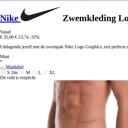
Nike
Zwemkleding Lo
Vanaf
€ 35,00
€ 23,74
-32%
Uitdagende jezelf met de zwempak Nike Logo Graphics, een perfecte mi
Maat
*
Maattabel
S
24u
M
L
XL
Dit veld is verplicht