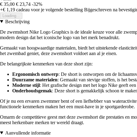
€ 35,00
€ 23,74
-32%
+€ 1,19
cadeau voor je volgende bestelling
Bijgeschreven na bevestigin
Loading...
Beschrijving
De zwemshort Nike Logo Graphics is de ideale keuze voor alle zwemple
modern design dat het iconische logo van het merk benadrukt.
Gemaakt van hoogwaardige materialen, biedt het uitstekende elasticitei
het zwembad geniet, deze zwemshort voldoet aan al je eisen.
De belangrijkste kenmerken van deze short zijn:
Ergonomisch ontwerp
: De short is ontworpen om de lichaamsv
Duurzame materialen
: Gemaakt van stevige stoffen, is het bes
Moderne stijl
: Het grafische design met het logo Nike geeft een 
Onderhoudsgemak
: Deze short is gemakkelijk schoon te maken 
Of je nu een ervaren zwemmer bent of een liefhebber van wateractivitei
functionele kenmerken maken het een must-have in je sportgarderobe.
Omarm de competitieve geest met deze zwemshort die prestaties en mode 
meest herkenbare merken ter wereld draagt.
Aanvullende informatie