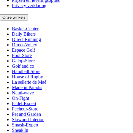
Prijzen en leveringsopties
Privacy verklaring
Onze winkels
Basket-Center
Daily Bikers
Direct Running
Direct-Volley
Espace Golf
Foot-Store
Galop-Store
Golf and co
Handball-Store
House of Rugby
La sellerie de Maé
Made in Paradis
Nauti-wave
On-Fight
Padel-Expert
Pecheur-Store
Pet and Garden
Slowood Interior
Smash-Expert
Sneak'In