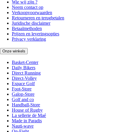
Wie wij zijn ?
Neem contact op
Verkoopvoorwaarden
Retourneren en terugbetalen
Juridische disclaimer
Betaalmethoden
Prijzen en leveringsopties
Privacy verklaring
Onze winkels
Basket-Center
Daily Bikers
Direct Running
Direct-Volley
Espace Golf
Foot-Store
Galop-Store
Golf and co
Handball-Store
House of Rugby
La sellerie de Maé
Made in Paradis
Nauti-wave
On-Fight