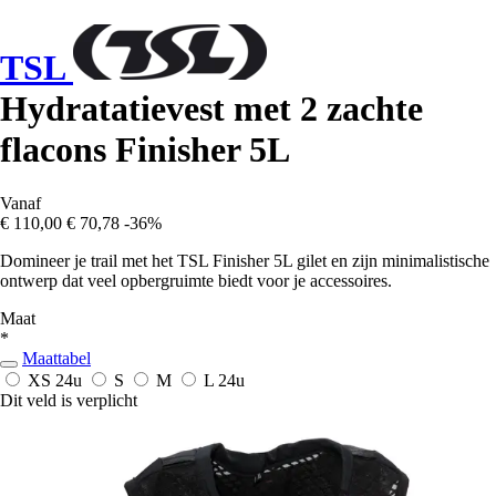
TSL
Hydratatievest met 2 zachte
flacons Finisher 5L
Vanaf
€ 110,00
€ 70,78
-36%
Domineer je trail met het TSL Finisher 5L gilet en zijn minimalistische
ontwerp dat veel opbergruimte biedt voor je accessoires.
Maat
*
Maattabel
XS
24u
S
M
L
24u
Dit veld is verplicht