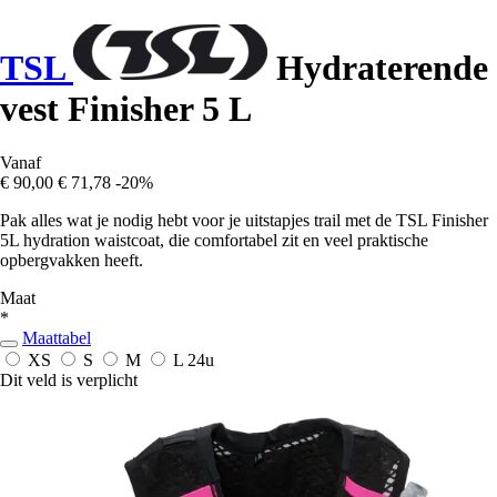
TSL
Hydraterende
vest Finisher 5 L
Vanaf
€ 90,00
€ 71,78
-20%
Pak alles wat je nodig hebt voor je uitstapjes trail met de TSL Finisher
5L hydration waistcoat, die comfortabel zit en veel praktische
opbergvakken heeft.
Maat
*
Maattabel
XS
S
M
L
24u
Dit veld is verplicht