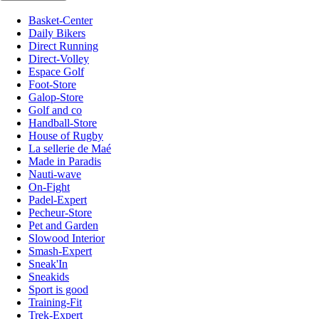
Basket-Center
Daily Bikers
Direct Running
Direct-Volley
Espace Golf
Foot-Store
Galop-Store
Golf and co
Handball-Store
House of Rugby
La sellerie de Maé
Made in Paradis
Nauti-wave
On-Fight
Padel-Expert
Pecheur-Store
Pet and Garden
Slowood Interior
Smash-Expert
Sneak'In
Sneakids
Sport is good
Training-Fit
Trek-Expert