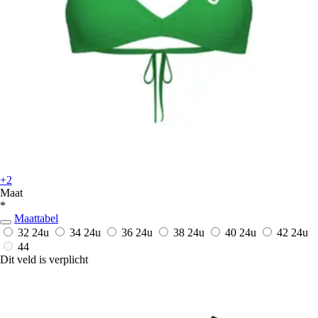
+2
Maat
*
Maattabel
32
24u
34
24u
36
24u
38
24u
40
24u
42
24u
44
Dit veld is verplicht