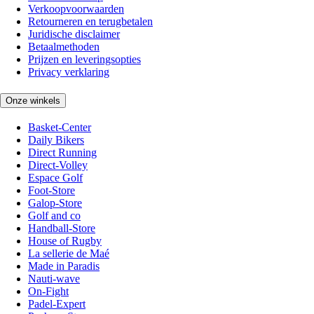
Verkoopvoorwaarden
Retourneren en terugbetalen
Juridische disclaimer
Betaalmethoden
Prijzen en leveringsopties
Privacy verklaring
Onze winkels
Basket-Center
Daily Bikers
Direct Running
Direct-Volley
Espace Golf
Foot-Store
Galop-Store
Golf and co
Handball-Store
House of Rugby
La sellerie de Maé
Made in Paradis
Nauti-wave
On-Fight
Padel-Expert