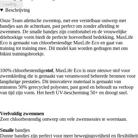
Loading...
Beschrijving
Onze Team atletische zwemtop, met een verstelbaar ontwerp met
bandjes aan de achterkant, past perfect om zonder afleiding te
zwemmen. De smalle bandjes zijn comfortabel en de vrouwelijke
driehoekige vorm biedt de perfecte hoeveelheid bedekking. MaxLife
Eco is gemaakt van chloorbestendige MaxLife Eco en gaat van
training tot training mee. Dit model kan worden gedragen met ons
bikini trainingsbroekje.
100% chloorbestendige
stof
, MaxLife Eco is onze nieuwe stof voor
zwemkleding die is gemaakt van verantwoord beheerde bronnen voor
langdurige prestaties. Dit innovatieve materiaal is gemaakt van
minstens 50% gerecycled polyester, past goed en behoudt na verloop
van tijd zijn vorm. Het heeft UV-bescherming 50+ en droogt snel.
Veelvuldig zwemmen
Zeer chloorbestendig ontwerp om vele zwemsessies te weerstaan.
Smalle
bandjes
Dunne bandjes zijn perfect voor meer bewegingsvrijheid en flexibiliteit