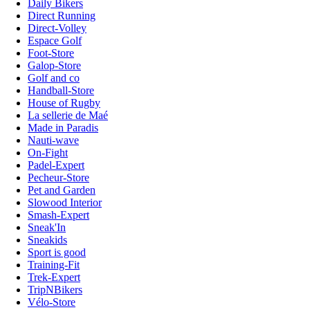
Daily Bikers
Direct Running
Direct-Volley
Espace Golf
Foot-Store
Galop-Store
Golf and co
Handball-Store
House of Rugby
La sellerie de Maé
Made in Paradis
Nauti-wave
On-Fight
Padel-Expert
Pecheur-Store
Pet and Garden
Slowood Interior
Smash-Expert
Sneak'In
Sneakids
Sport is good
Training-Fit
Trek-Expert
TripNBikers
Vélo-Store