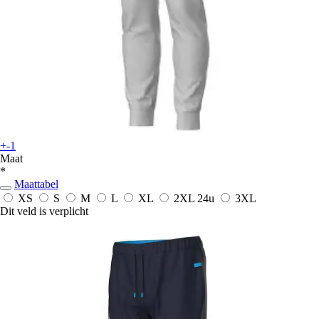
+-1
Maat
*
Maattabel
XS
S
M
L
XL
2XL
24u
3XL
Dit veld is verplicht