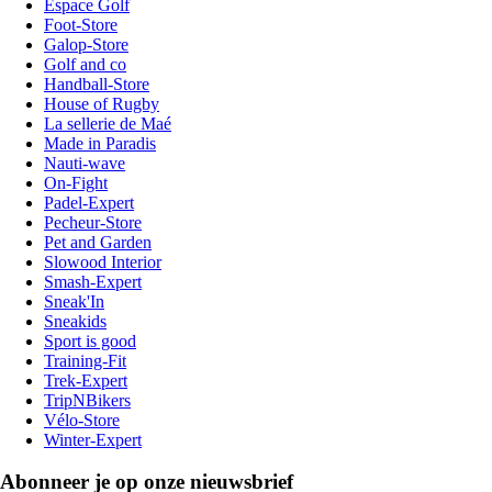
Espace Golf
Foot-Store
Galop-Store
Golf and co
Handball-Store
House of Rugby
La sellerie de Maé
Made in Paradis
Nauti-wave
On-Fight
Padel-Expert
Pecheur-Store
Pet and Garden
Slowood Interior
Smash-Expert
Sneak'In
Sneakids
Sport is good
Training-Fit
Trek-Expert
TripNBikers
Vélo-Store
Winter-Expert
Abonneer je op onze nieuwsbrief