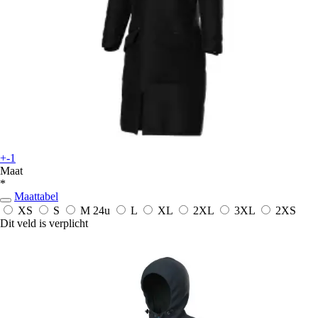
+-1
Maat
*
Maattabel
XS
S
M
24u
L
XL
2XL
3XL
2XS
Dit veld is verplicht