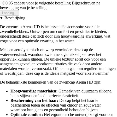
+€ 0,95
cadeau voor je volgende bestelling
Bijgeschreven na
bevestiging van je bestelling
Loading...
Beschrijving
De zwemcap Arena HD is het essentiële accessoire voor alle
zwemliefhebbers. Ontworpen om comfort en prestaties te bieden,
onderscheidt deze cap zich door zijn hoogwaardige afwerking, wat
zorgt voor een optimale ervaring in het water.
Met een aerodynamisch ontwerp vermindert deze cap de
waterweerstand, waardoor zwemmers gemakkelijker over het
oppervlak kunnen glijden. De unieke textuur zorgt ook voor een
aangenaam gevoel en voorkomt irritaties die vaak door andere
materialen worden veroorzaakt. Of het nu gaat om reguliere trainingen
of wedstrijden, deze cap is de ideale metgezel voor elke zwemmer.
De belangrijkste kenmerken van de zwemcap Arena HD zijn:
Hoogwaardige materialen:
Gemaakt van duurzaam silicone,
het is slijtvast en biedt perfecte elasticiteit.
Bescherming van het haar:
De cap helpt het haar te
beschermen tegen de effecten van chloor en zout water,
waardoor hun glans en gezondheid behouden blijven.
Optimale comfort:
Het ergonomische ontwerp zorgt voor een