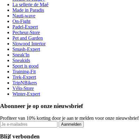
La sellerie de Maé
Made in Paradis
Nauti-wave
On-Fight
Padel-Expert
Pecheur-Store
Pet and Garden
Slowood Interior
Smash-Expert
Sneak'In
Sneakids
Sport is good
Training-Fit
Trek-Expert
TripNBikers
Vélo-Store
Winter-Expert
Abonneer je op onze nieuwsbrief
Profiteer van 10% korting door je aan te melden voor onze nieuwsbrief
Aanmelden
Blijf verbonden