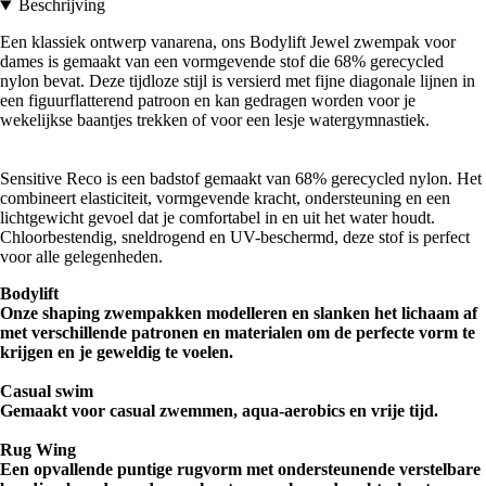
Beschrijving
Een klassiek ontwerp vanarena, ons Bodylift Jewel zwempak voor
dames is gemaakt van een vormgevende stof die 68% gerecycled
nylon bevat. Deze tijdloze stijl is versierd met fijne diagonale lijnen in
een figuurflatterend patroon en kan gedragen worden voor je
wekelijkse baantjes trekken of voor een lesje watergymnastiek.
Sensitive Reco is een badstof gemaakt van 68% gerecycled nylon. Het
combineert elasticiteit, vormgevende kracht, ondersteuning en een
lichtgewicht gevoel dat je comfortabel in en uit het water houdt.
Chloorbestendig, sneldrogend en UV-beschermd, deze stof is perfect
voor alle gelegenheden.
Bodylift
Onze shaping zwempakken modelleren en slanken het lichaam af
met verschillende patronen en materialen om de perfecte vorm te
krijgen en je geweldig te voelen.
Casual
swim
Gemaakt voor casual zwemmen, aqua-aerobics en vrije tijd.
Rug Wing
Een opvallende puntige rugvorm met ondersteunende verstelbare