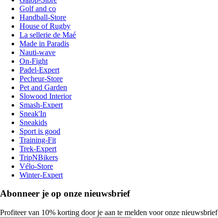
Golf and co
Handball-Store
House of Rugby
La sellerie de Maé
Made in Paradis
Nauti-wave
On-Fight
Padel-Expert
Pecheur-Store
Pet and Garden
Slowood Interior
Smash-Expert
Sneak'In
Sneakids
Sport is good
Training-Fit
Trek-Expert
TripNBikers
Vélo-Store
Winter-Expert
Abonneer je op onze nieuwsbrief
Profiteer van 10% korting door je aan te melden voor onze nieuwsbrief