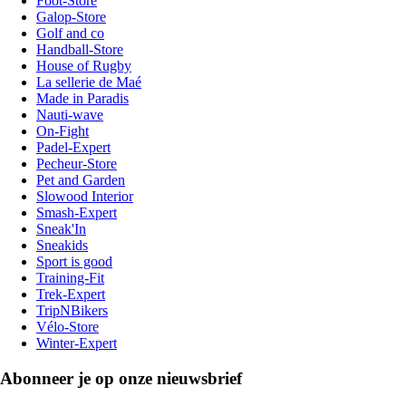
Foot-Store
Galop-Store
Golf and co
Handball-Store
House of Rugby
La sellerie de Maé
Made in Paradis
Nauti-wave
On-Fight
Padel-Expert
Pecheur-Store
Pet and Garden
Slowood Interior
Smash-Expert
Sneak'In
Sneakids
Sport is good
Training-Fit
Trek-Expert
TripNBikers
Vélo-Store
Winter-Expert
Abonneer je op onze nieuwsbrief