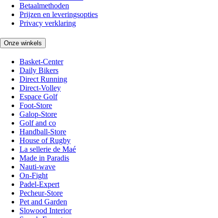
Betaalmethoden
Prijzen en leveringsopties
Privacy verklaring
Onze winkels
Basket-Center
Daily Bikers
Direct Running
Direct-Volley
Espace Golf
Foot-Store
Galop-Store
Golf and co
Handball-Store
House of Rugby
La sellerie de Maé
Made in Paradis
Nauti-wave
On-Fight
Padel-Expert
Pecheur-Store
Pet and Garden
Slowood Interior