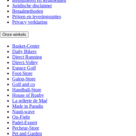
Retourneren en terugbetalen
Juridische disclaimer
Betaalmethoden
Prijzen en leveringsopties
Privacy verklaring
Onze winkels
Basket-Center
Daily Bikers
Direct Running
Direct-Volley
Espace Golf
Foot-Store
Galop-Store
Golf and co
Handball-Store
House of Rugby
La sellerie de Maé
Made in Paradis
Nauti-wave
On-Fight
Padel-Expert
Pecheur-Store
Pet and Garden