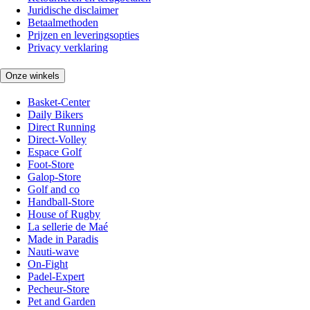
Juridische disclaimer
Betaalmethoden
Prijzen en leveringsopties
Privacy verklaring
Onze winkels
Basket-Center
Daily Bikers
Direct Running
Direct-Volley
Espace Golf
Foot-Store
Galop-Store
Golf and co
Handball-Store
House of Rugby
La sellerie de Maé
Made in Paradis
Nauti-wave
On-Fight
Padel-Expert
Pecheur-Store
Pet and Garden