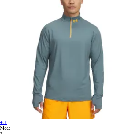
+-1
Maat
*