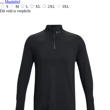
Maattabel
S
M
L
XL
2XL
3XL
Dit veld is verplicht