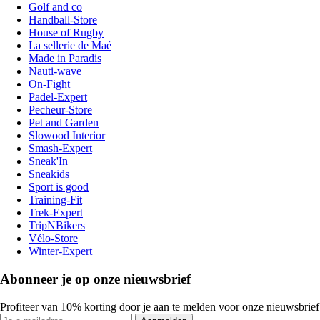
Golf and co
Handball-Store
House of Rugby
La sellerie de Maé
Made in Paradis
Nauti-wave
On-Fight
Padel-Expert
Pecheur-Store
Pet and Garden
Slowood Interior
Smash-Expert
Sneak'In
Sneakids
Sport is good
Training-Fit
Trek-Expert
TripNBikers
Vélo-Store
Winter-Expert
Abonneer je op onze nieuwsbrief
Profiteer van 10% korting door je aan te melden voor onze nieuwsbrief