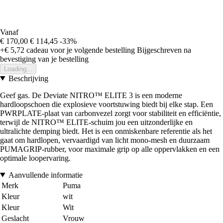
Vanaf
€ 170,00
€ 114,45
-33%
+€ 5,72
cadeau voor je volgende bestelling
Bijgeschreven na
bevestiging van je bestelling
Loading...
Beschrijving
Geef gas. De Deviate NITRO™ ELITE 3 is een moderne
hardloopschoen die explosieve voortstuwing biedt bij elke stap. Een
PWRPLATE-plaat van carbonvezel zorgt voor stabiliteit en efficiëntie,
terwijl de NITRO™ ELITE-schuim jou een uitzonderlijke en
ultralichte demping biedt. Het is een onmiskenbare referentie als het
gaat om hardlopen, vervaardigd van licht mono-mesh en duurzaam
PUMAGRIP-rubber, voor maximale grip op alle oppervlakken en een
optimale loopervaring.
Aanvullende informatie
Merk
Puma
Kleur
wit
Kleur
Wit
Geslacht
Vrouw