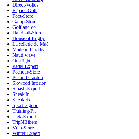
Direct-Volley
Espace Golf
Foot-Store
Galop-Store
Golf and co
Handball-Store
House of Rugby
La sellerie de Maé
Made in Paradis
Nauti-wave
On-Fight
Padel-Expert
Pecheur-Store
Pet and Garden
Slowood Interior
Smash-Expert
Sneak'In
Sneakids
Sport is good
Training-Fit
Trek-Expert
TripNBikers
Vélo-Store
Winter-Expert