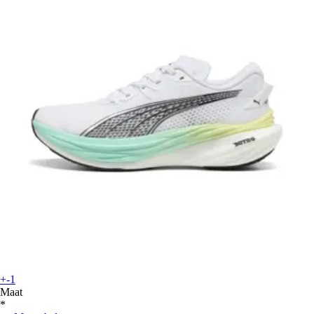
+-1
Maat
*